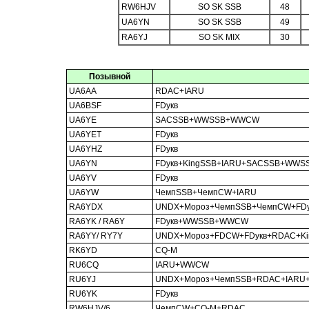
RW6HJV
SO SK SSB
48
UA6YN
SO SK SSB
49
RA6YJ
SO SK MIX
30
Позывной
UA6AA
RDAC+IARU
UA6BSF
FDукв
UA6YE
SACSSB+WWSSB+WWCW
UA6YET
FDукв
UA6YHZ
FDукв
UA6YN
FDукв+KingSSB+IARU+SACSSB+WWS
UA6YV
FDукв
UA6YW
ЧемпSSB+ЧемпCW+IARU
RA6YDX
UNDX+Мороз+ЧемпSSB+ЧемпCW+FD
RA6YK / RA6Y
FDукв+WWSSB+WWCW
RA6YY/ RY7Y
UNDX+Мороз+FDCW+FDукв+RDAC+
RK6YD
CQ-M
RU6CQ
IARU+WWCW
RU6YJ
UNDX+Мороз+ЧемпSSB+RDAC+IAR
RU6YK
FDукв
RW6HJV/6
ЧемпCW+CQ-M+RDAC