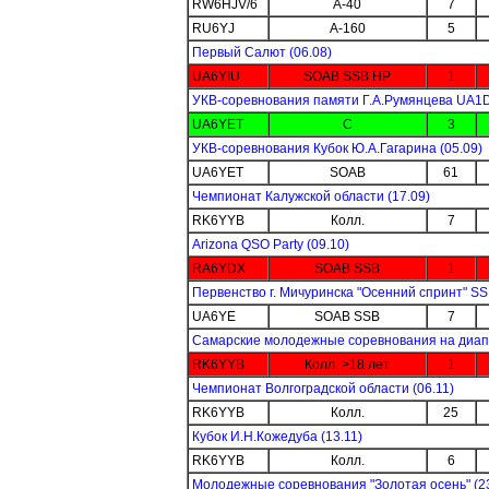
RW6HJV/6
A-40
7
RU6YJ
A-160
5
Первый Салют (06.08)
UA6YIU
SOAB SSB HP
1
УКВ-соревнования памяти Г.А.Румянцева UA1D
UA6YET
C
3
УКВ-соревнования Кубок Ю.А.Гагарина (05.09)
UA6YET
SOAB
61
Чемпионат Калужской области (17.09)
RK6YYB
Колл.
7
Arizona QSO Party (09.10)
RA6YDX
SOAB SSB
1
Первенство г. Мичуринска "Осенний спринт" SS
UA6YE
SOAB SSB
7
Самарские молодежные соревнования на диапаз
RK6YYB
Колл. >18 лет
1
Чемпионат Волгоградской области (06.11)
RK6YYB
Колл.
25
Кубок И.Н.Кожедуба (13.11)
RK6YYB
Колл.
6
Молодежные соревнования "Золотая осень" (23