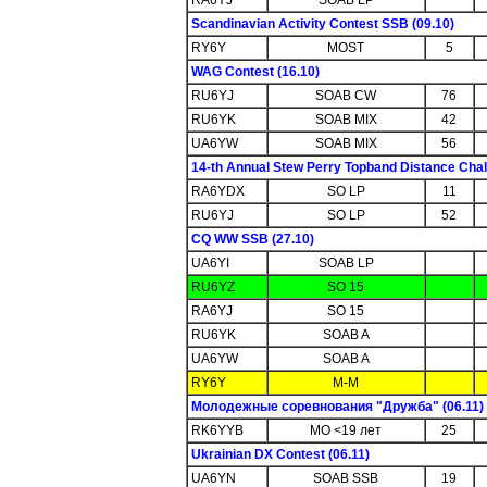
Scandinavian Activity Contest SSB (09.10)
RY6Y
MOST
5
WAG Contest (16.10)
RU6YJ
SOAB CW
76
RU6YK
SOAB MIX
42
UA6YW
SOAB MIX
56
14-th Annual Stew Perry Topband Distance Chal
RA6YDX
SO LP
11
RU6YJ
SO LP
52
CQ WW SSB (27.10)
UA6YI
SOAB LP
RU6YZ
SO 15
RA6YJ
SO 15
RU6YK
SOAB A
UA6YW
SOAB A
RY6Y
M-M
Молодежные соревнования "Дружба" (06.11)
RK6YYB
MO <19 лет
25
Ukrainian DX Contest (06.11)
UA6YN
SOAB SSB
19