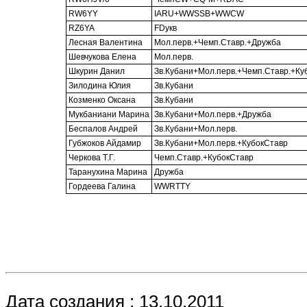
RW6YY
IARU+WWSSB+WWCW
RZ6YA
FDукв
Лесная Валентина
Мол.перв.+Чемп.Ставр.+Дружба
Шевчукова Елена
Мол.перв.
Шкурин Данил
Зв.Кубани+Мол.перв.+Чемп.Ставр.+Ку
Зилодина Юлия
Зв.Кубани
Козменко Оксана
Зв.Кубани
Мукбаниани Марина
Зв.Кубани+Мол.перв.+Дружба
Беспалов Андрей
Зв.Кубани+Мол.перв.
Губжоков Айдамир
Зв.Кубани+Мол.перв.+КубокСтавр
Черкова Т.Г.
Чемп.Ставр.+КубокСтавр
Таранухина Марина
Дружба
Гордеева Галина
WWRTTY
Дата создания : 13.10.2011