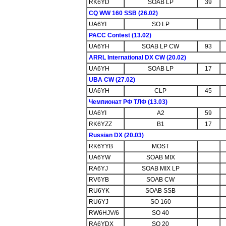
RK6YD
SOAB LP
39
CQ WW 160 SSB (26.02)
UA6YI
SO LP
PACC Contest (13.02)
UA6YH
SOAB LP CW
93
ARRL International DX CW (20.02)
UA6YH
SOAB LP
17
UBA CW (27.02)
UA6YH
CLP
45
Чемпионат РФ ТЛФ (13.03)
UA6YI
A2
59
RK6YZZ
B1
17
Russian DX (20.03)
RK6YYB
MOST
UA6YW
SOAB MIX
RA6YJ
SOAB MIX LP
RV6YB
SOAB CW
RU6YK
SOAB SSB
RU6YJ
SO 160
RW6HJV/6
SO 40
RA6YDX
SO 20