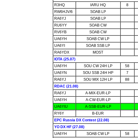
R3HQ
IARU HQ
8
RW6HJV/6
SOAB LP
RA6YJ
SOAB LP
RU6YY
SOAB CW
RV6YB
SOAB CW
UA6YH
SOAB CW LP
UA6YI
SOAB SSB LP
RA6YDX
MOST
IOTA (25.07)
UA6YH
SOU CW 24H LP
58
UA6YN
SOU SSB 24H HP
7
RA6YJ
SOU MIX 12H LP
88
RDAC (21.08)
RA6YJ
A-MIX-EUR-LP
UA6YH
A-CW-EUR-LP
UA6YIU
A-SSB-EUR-LP
RY6Y
B-EUR
EPC Russia DX Contest (22.08)
YO DX HF (27.08)
UA6YH
SOAB CW LP
58