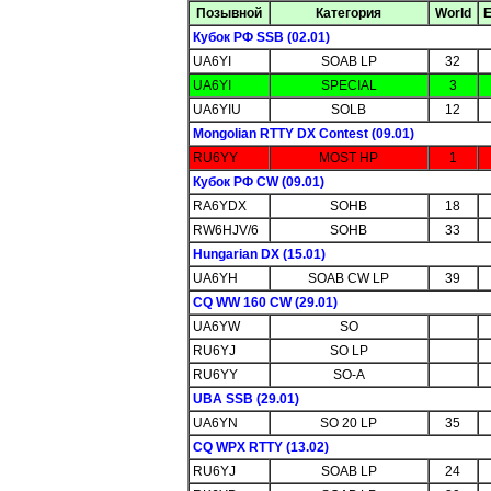
Позывной
Категория
World
E
Кубок РФ SSB (02.01)
UA6YI
SOAB LP
32
UA6YI
SPECIAL
3
UA6YIU
SOLB
12
Mongolian RTTY DX Contest (09.01)
RU6YY
MOST HP
1
Кубок РФ CW (09.01)
RA6YDX
SOHB
18
RW6HJV/6
SOHB
33
Hungarian DX (15.01)
UA6YH
SOAB CW LP
39
CQ WW 160 CW (29.01)
UA6YW
SO
RU6YJ
SO LP
RU6YY
SO-A
UBA SSB (29.01)
UA6YN
SO 20 LP
35
CQ WPX RTTY (13.02)
RU6YJ
SOAB LP
24