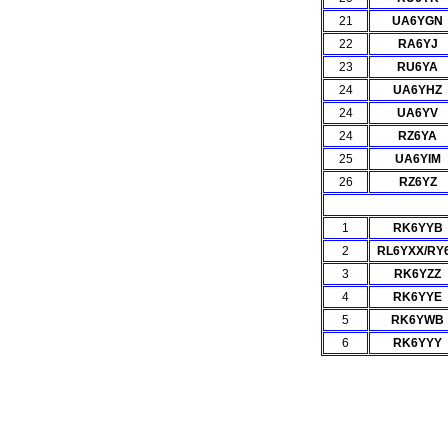
21
UA6YGN
22
RA6YJ
23
RU6YA
24
UA6YHZ
24
UA6YV
24
RZ6YA
25
UA6YIM
26
RZ6YZ
1
RK6YYB
2
RL6YXX/RY
3
RK6YZZ
4
RK6YYE
5
RK6YWB
6
RK6YYY