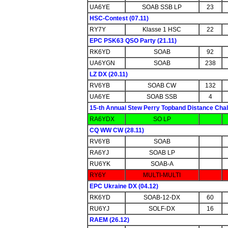
UA6YE
SOAB SSB LP
23
HSC-Contest (07.11)
RY7Y
Klasse 1 HSC
22
EPC PSK63 QSO Party (21.11)
RK6YD
SOAB
92
UA6YGN
SOAB
238
LZ DX (20.11)
RV6YB
SOAB CW
132
UA6YE
SOAB SSB
4
15-th Annual Stew Perry Topband Distance Chal
RA6YDX
SO LP
CQ WW CW (28.11)
RV6YB
SOAB
RA6YJ
SOAB LP
RU6YK
SOAB-A
RY6Y
MULTI-MULTI
EPC Ukraine DX (04.12)
RK6YD
SOAB-12-DX
60
RU6YJ
SOLF-DX
16
RAEM (26.12)