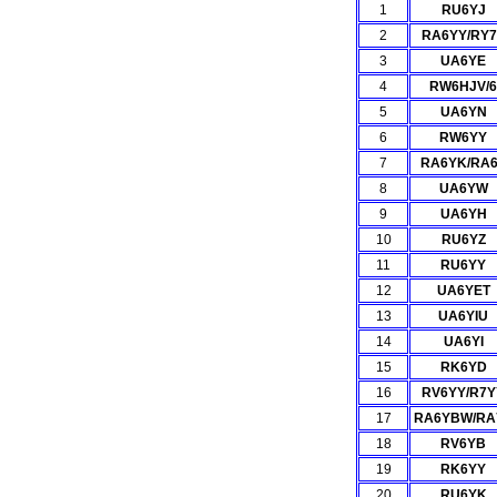
1
RU6YJ
2
RA6YY/RY7
3
UA6YE
4
RW6HJV/6
5
UA6YN
6
RW6YY
7
RA6YK/RA
8
UA6YW
9
UA6YH
10
RU6YZ
11
RU6YY
12
UA6YET
13
UA6YIU
14
UA6YI
15
RK6YD
16
RV6YY/R7Y
17
RA6YBW/RA
18
RV6YB
19
RK6YY
20
RU6YK