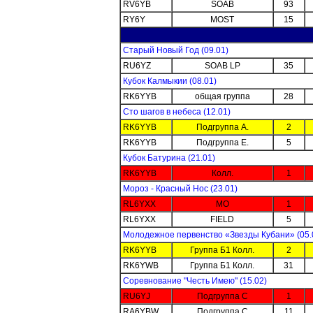
RV6YB
SOAB
93
RY6Y
MOST
15
Старый Новый Год (09.01)
RU6YZ
SOAB LP
35
Кубок Калмыкии (08.01)
RK6YYB
общая группа
28
Сто шагов в небеса (12.01)
RK6YYB
Подгруппа А.
2
RK6YYB
Подгруппа E.
5
Кубок Батурина (21.01)
RK6YYB
Колл.
1
Мороз - Красный Нос (23.01)
RL6YXX
MO
1
RL6YXX
FIELD
5
Молодежное первенство «Звезды Кубани» (05.
RK6YYB
Группа Б1 Колл.
2
RK6YWB
Группа Б1 Колл.
31
Соревнование "Честь Имею" (15.02)
RU6YJ
Подгруппа C
1
RA6YBW
Подгруппа C
11