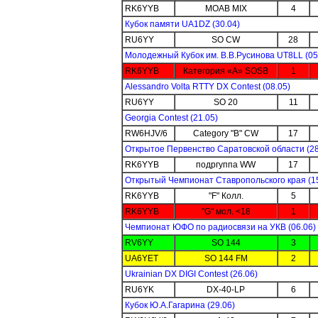
RK6YYB
MOAB MIX
4
Кубок памяти UA1DZ (30.04)
RU6YY
SO CW
28
Молодежный Кубок им. В.В.Русинова UT8LL (05
RK6YYB
Категория «А» SOSB
1
Alessandro Volta RTTY DX Contest (08.05)
RU6YY
SO 20
11
Georgia Contest (21.05)
RW6HJV/6
Category "B" CW
17
Открытое Первенство Саратовской области (28
RK6YYB
подргуппа WW
17
Открытый Чемпионат Ставропольского края (15
RK6YYB
"F" Колл.
5
RK6YYB
"G" мол. <18
1
Чемпионат ЮФО по радиосвязи на УКВ (06.06)
RV6YY
SO 144
3
UA6YET
SO 144 FM
2
Ukrainian DX DIGI Contest (26.06)
RU6YK
DX-40-LP
6
Кубок Ю.А.Гагарина (29.06)