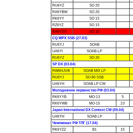
RU6YZ
SO 20
RA6YBW
SO 20
RK6YY
SO 15
RZ6YZ
SO 15
RA6YDX
SO 10
CQ WPX SSB (27.03)
RU6YJ
SOAB
UA6YI
SOAB-LP
RU6YZ
SO 20
SP DX (03.04)
RW6HJV/6
SOAB MIX LP
RU6YJ
SO 80 SSB
UA6YH
SOAB LP CW
Молодежное первенство РФ (03.04)
RK6YYB
MO-13
5
RK6YWB
MO-15
23
Japan International DX Contest CW (09.04)
UA6YH
SOAB LP
Чемпионат РФ ТЛГ (17.04)
RK6YZZ
B1
15