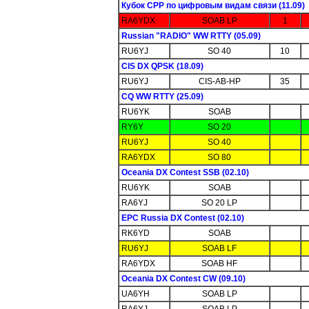
Кубок СРР по цифровым видам связи (11.09)
RA6YDX
SOAB LP
1
Russian "RADIO" WW RTTY (05.09)
RU6YJ
SO 40
10
CIS DX QPSK (18.09)
RU6YJ
CIS-AB-HP
35
CQ WW RTTY (25.09)
RU6YK
SOAB
RY6Y
SO 20
RU6YJ
SO 40
RA6YDX
SO 80
Oceania DX Contest SSB (02.10)
RU6YK
SOAB
RA6YJ
SO 20 LP
EPC Russia DX Contest (02.10)
RK6YD
SOAB
RU6YJ
SOAB LF
RA6YDX
SOAB HF
Oceania DX Contest CW (09.10)
UA6YH
SOAB LP
RA6YJ
SOAB LP