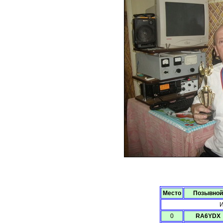
Место
Позывной
И
0
RA6YDX