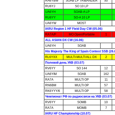
RA6YBW
SOAB LP TRIBANDER
50
RU6YJ
SO 10 LP
UA6YH
SOAB-A LP
RU6YY
SO-A 10 LP
UA6YW
MOST
IARU Region 1 HF Field Day CW (05.06)
RA7A/P
MO Open/Portable
1
ALL ASIAN DX CW (16.06)
UA6YH
SOAB
His Majesty The King of Spain Contest SSB (26.
RL6YXX
MULTI-MULTI ALL DX
2
Полевой день УКВ (03.07)
RV6YY
SO 144
12
UA6YIM
SOAB
162
RA7A
MULTI OP
11
RN6BM
MULTI OP
57
RK6YYY/6
MULTI OP
58
Чемпионат РФ по радиосвязи на УКВ (03.07)
RV6YY
SOMB
10
RA7A
MOMB
7
IARU HF Championship (10.07)