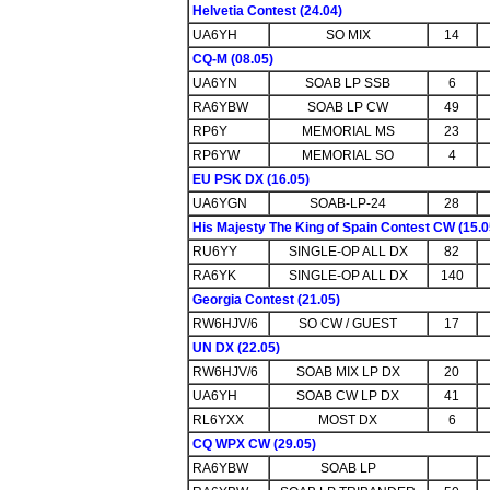
Helvetia Contest (24.04)
UA6YH
SO MIX
14
CQ-M (08.05)
UA6YN
SOAB LP SSB
6
RA6YBW
SOAB LP CW
49
RP6Y
MEMORIAL MS
23
RP6YW
MEMORIAL SO
4
EU PSK DX (16.05)
UA6YGN
SOAB-LP-24
28
His Majesty The King of Spain Contest CW (15.0
RU6YY
SINGLE-OP ALL DX
82
RA6YK
SINGLE-OP ALL DX
140
Georgia Contest (21.05)
RW6HJV/6
SO CW / GUEST
17
UN DX (22.05)
RW6HJV/6
SOAB MIX LP DX
20
UA6YH
SOAB CW LP DX
41
RL6YXX
MOST DX
6
CQ WPX CW (29.05)
RA6YBW
SOAB LP