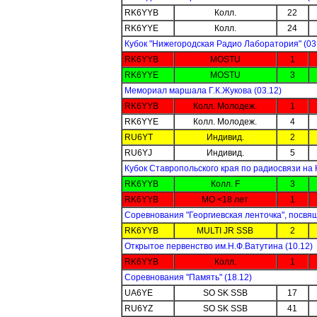
RK6YYB
Колл.
22
RK6YYE
Колл.
24
Кубок "Нижегородская Радио Лаборатория" (03
RK6YYB
MOSTU
1
RK6YYE
MOSTU
3
Мемориал маршала Г.К.Жукова (03.12)
RK6YYB
Колл. Молодеж.
1
RK6YYE
Колл. Молодеж.
4
RU6YT
Индивид.
2
RU6YJ
Индивид.
5
Кубок Ставропольского края по радиосвязи на К
RK6YYB
Колл. F
3
RK6YYB
MO <18 лет
1
Соревнования "Георгиевская ленточка", посвя
RK6YYB
MULTI JR SSB
2
Открытое первенство им.Н.Ф.Ватутина (10.12)
RK6YYB
Колл.
1
Соревнования "Память" (18.12)
UA6YE
SO SK SSB
17
RU6YZ
SO SK SSB
41