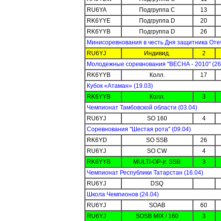
RU6YA
Подгруппа C
13
RK6YYE
Подгруппа D
20
RK6YYB
Подгруппа D
26
Минисоревнования в честь Дня защитника Отеч
RU6YJ
Индивид.
2
Молодежные соревнования "ВЕСНА - 2010" (26
RK6YYB
Колл.
17
Кубок «Атаман» (19.03)
RK6YYB
Колл.
3
Чемпионат Тамбовской области (03.04)
RU6YJ
SO 160
4
Соревнования "Шестая рота" (09.04)
RK6YD
SO SSB
26
RU6YJ
SO CW
4
RK6YYB
MULTI-OP-jr. SSB
3
Чемпионат Республики Татарстан (16.04)
RU6YJ
DSQ
Школа Чемпионов (24.04)
RU6YJ
SOAB
60
RU6YJ
SOSB MIX / 160
3