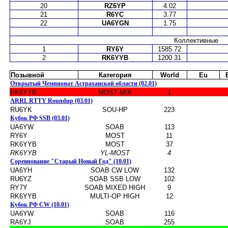
20
RZ6YP
4.02
21
R6YC
3.77
22
UA6YGN
1.75
Коллективные
1
RY6Y
1585.72
2
RK6YYB
1200.31
Позывной
Категория
World
Eu
Открытый Чемпионат Астраханской области (02.01)
RK6YYB
MOST MIX
1
ARRL RTTY Roundup (03.01)
RU6YK
SOU-HP
223
Кубок РФ SSB (03.01)
UA6YW
SOAB
113
RY6Y
MOST
11
RK6YYB
MOST
37
RK6YYB
YL-MOST
4
Соревнование "Старый Новый Год" (10.01)
UA6YH
SOAB CW LOW
132
RU6YZ
SOAB SSB LOW
102
RY7Y
SOAB MIXED HIGH
9
RK6YYB
MULTI-OP HIGH
12
Кубок РФ CW (10.01)
UA6YW
SOAB
116
RA6YJ
SOAB
255