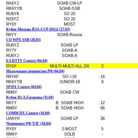
RA6YJ
SOAB-CW-LP
RK6YYB
SOAB-SSB
RU6YK
SO 20
RZ6YZ
SO 20
RY6Y
MOST
Кубок Москвы R3A-CUP-DIGI (27.03)
R6YY
SOAB-Russia
CQ WPX SSB (28.03)
RU6YZ
SOAB LP
RY7Y
SOAB-A
RU6YJ
SOAB-A
EA RTTY Contest (04.04)
RY6Y
MULTI-MULTI ALL DX
2
Молодежное первенство РФ (04.04)
R6YAF
SO <19
16
RK6YYB
JUNIOR-19
9
SP DX Contest (04.04)
RM6Y
SOAB CW
Кубок Ю.А.Гагарина (11.04)
R6YY
B. SOAB HIGH
12
RM6Y
B. SOAB HIGH
66
CQMM DX Contest (18.04)
UA6YH
SOAB LP
36
Чемпионат РФ ТЛГ (18.04)
RY6Y
2-MOST
5
RM6Y
SOLB
-