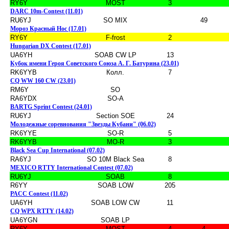
RY6Y
MOST
3
DARC 10m-Contest (11.01)
RU6YJ
SO MIX
49
Мороз Красный Нос (17.01)
RY6Y
F-frost
2
Hungarian DX Contest (17.01)
UA6YH
SOAB CW LP
13
Кубок имени Героя Советского Союза А. Г. Батурина (23.01)
RK6YYB
Колл.
7
CQ WW 160 CW (23.01)
RM6Y
SO
RA6YDX
SO-A
BARTG Sprint Contest (24.01)
RU6YJ
Section SOE
24
Молодежные соревнования "Звезды Кубани" (06.02)
RK6YYE
SO-R
5
RK6YYB
MO-R
3
Black Sea Cup International (07.02)
RA6YJ
SO 10M Black Sea
8
MEXICO RTTY International Contest (07.02)
RU6YJ
SOAB
8
R6YY
SOAB LOW
205
PACC Contest (11.02)
UA6YH
SOAB LOW CW
11
CQ WPX RTTY (14.02)
UA6YGN
SOAB LP
RY6Y
MOST
4
4