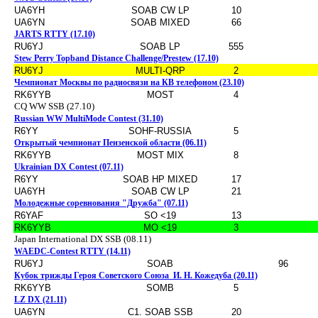
UA6YH
SOAB CW LP
10
UA6YN
SOAB MIXED
66
JARTS RTTY (17.10)
RU6YJ
SOAB LP
555
Stew Perry Topband Distance Challenge/Prestew (17.10)
RU6YJ
MULTI-QRP
2
Чемпионат Москвы по радиосвязи на КВ телефоном (23.10)
RK6YYB
MOST
4
CQ WW SSB (27.10)
Russian WW MultiMode Contest (31.10)
R6YY
SOHF-RUSSIA
5
Открытый чемпионат Пензенской области (06.11)
RK6YYB
MOST MIX
8
Ukrainian DX Contest (07.11)
R6YY
SOAB HP MIXED
17
UA6YH
SOAB CW LP
21
Молодежные соревнования "Дружба" (07.11)
R6YAF
SO <19
13
RK6YYB
MO <19
3
Japan International DX SSB (08.11)
WAEDC-Contest RTTY (14.11)
RU6YJ
SOAB
96
Кубок трижды Героя Советского Союза
И. Н. Кожедуба (20.11)
RK6YYB
SOMB
5
LZ DX (21.11)
UA6YN
C1. SOAB SSB
20