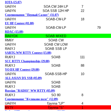
IOTA (25.07)
UA6YH
SOA CW 24H LP
7
UA6YN
SOA SSB 12H HP
22
Соревнования "Первый Салют" (31.07)
UA6YH
SOAB-CW-LP
18
EU HF Contest (01.08)
UA6YH
SOAB-CW-LP
79
RDAC (15.08)
RA6YDX
SOAB MIXED
RM6Y
SOAB CW
UA6YH
SOAB CW LOW
RA6YJ
SOAB SSB LP
SARTG WW RTTY Contest (15.08)
RU6YJ
SOAB
111
SCC RTTY Championship (29.08)
RU6YJ
SOAB
88
YO DX HF Contest (29.08)
UA6YN
SOAB-SSB-HP
10
ALL ASIAN DX SSB (05.09)
UA6YN
SOAB
RU6YJ
SOAB
Russian "RADIO" WW RTTY (05.09)
RU6YJ
SO 80
8
Соревнование "Куликово поле" (12.09)
UA6YH
Группа "LP"
4
RY7Y
Группа "S"
1