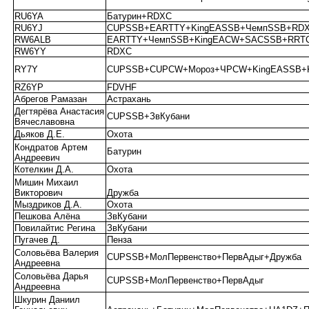
RU6YA
Батурин+RDXC
RU6YJ
CUPSSB+EARTTY+KingEASSB+ЧемпSSB+RD
RW6ALB
EARTTY+ЧемпSSB+KingEACW+SACSSB+RRT
RW6YY
RDXC
RY7Y
CUPSSB+CUPCW+Мороз+ЧРCW+KingEASSB+
RZ6YP
FDVHF
Абрегов Рамазан
Астрахань
Дегтярёва Анастасия
CUPSSB+ЗвКубани
Вячеславовна
Дьяков Д.Е.
Охота
Кондратов Артем
Батурин
Андреевич
Котелкин Д.А.
Охота
Мишин Михаил
Викторович
Дружба
Мыздриков Д.А.
Охота
Пешкова Алёна
ЗвКубани
Повилайтис Регина
ЗвКубани
Пугачев Д.
Пенза
Соловьёва Валерия
CUPSSB+МолПервенство+ПервАдыг+Дружба
Андреевна
Соловьёва Дарья
CUPSSB+МолПервенство+ПервАдыг
Андреевна
Шкурин Даниил