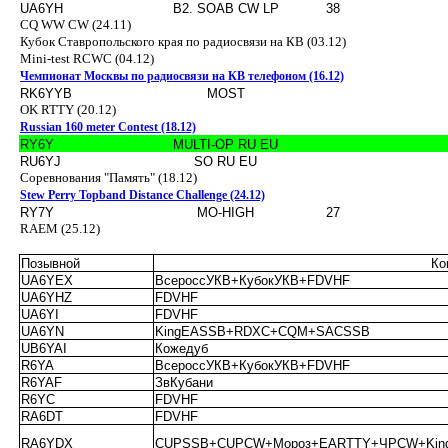
UA6YH
B2. SOAB CW LP
38
CQ WW CW (24.11)
Кубок Ставропольского края по радиосвязи на КВ (03.12)
Mini-test RCWC (04.12)
Чемпионат Москвы по радиосвязи на КВ телефоном (16.12)
RK6YYB
MOST
OK RTTY (20.12)
Russian 160 meter Contest (18.12)
RY6Y
MULTI-OP RU EU
RU6YJ
SO RU EU
Соревнования "Память" (18.12)
Stew Perry Topband Distance Challenge (24.12)
RY7Y
MO-HIGH
27
RAEM (25.12)
Позывной
Ко
UA6YEX
ВсероссУКВ+КубокУКВ+FDVHF
UA6YHZ
FDVHF
UA6YI
FDVHF
UA6YN
KingEASSB+RDXC+CQM+SACSSB
UB6YAI
Кожедуб
R6YA
ВсероссУКВ+КубокУКВ+FDVHF
R6YAF
ЗвКубани
R6YC
FDVHF
RA6DT
FDVHF
RA6YDX
CUPSSB+CUPCW+Мороз+EARTTY+ЧРCW+Kin