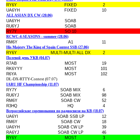
RY6Y
FIXED
2
UA6YH
FIXED
10
ALL ASIAN DX CW (20.06)
UA6YH
SOAB
RU6YJ
SOAB
RY7Y
SO 10
RCWC-4-SEASONS - summer (28.06)
RM6Y
A1
11
His Majesty The King of Spain Contest SSB (27.06)
RY6Y
MULTI-MULTI ALL DX
2
Полевой день УКВ (04.07)
R7AB
MOST
19
RK6YYY
MOST
101
R6YA
MOST
102
DL-DX-RTTY-Contest (07.07)
IARU HF Championship (11.07)
RY7Y
SOAB MIX
6
RU6YJ
SOAB MIX
98
RM6Y
SOAB CW
52
R3HQ
HQ
4
Всероссийские соревнования по радиосвязи на КВ (18.07)
UA6YI
SOAB SSB LP
12
RM6Y
SOAB CW
18
UA6YH
SOAB CW LP
39
RA6YJ
SOAB CW LP
46
RY6Y
MOST
3