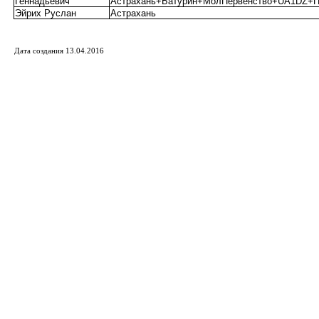
Геннадьевич
Астрахань+Батурин+МолПервенство+UA1DZ+
Эйрих Руслан
Астрахань
Дата создания 13.04.2016