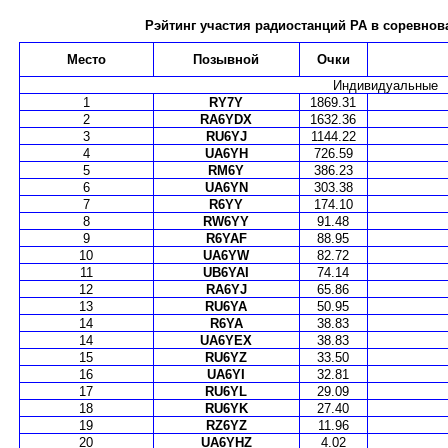
Рэйтинг участия радиостанций РА в соревнован
Место
Позывной
Очки
Индивидуальные
1
RY7Y
1869.31
2
RA6YDX
1632.36
3
RU6YJ
1144.22
4
UA6YH
726.59
5
RM6Y
386.23
6
UA6YN
303.38
7
R6YY
174.10
8
RW6YY
91.48
9
R6YAF
88.95
10
UA6YW
82.72
11
UB6YAI
74.14
12
RA6YJ
65.86
13
RU6YA
50.95
14
R6YA
38.83
14
UA6YEX
38.83
15
RU6YZ
33.50
16
UA6YI
32.81
17
RU6YL
29.09
18
RU6YK
27.40
19
RZ6YZ
11.96
20
UA6YHZ
4.02