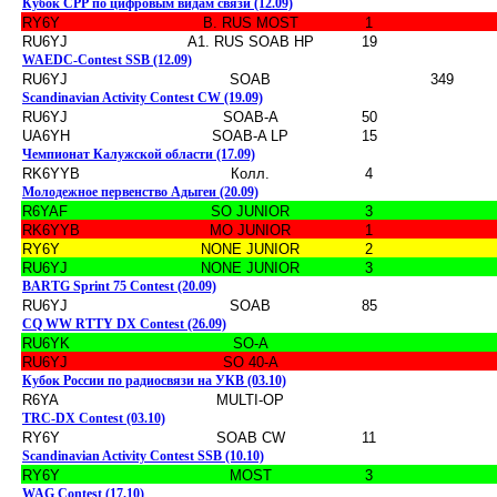
Кубок СРР по цифровым видам связи (12.09)
RY6Y
В. RUS MOST
1
RU6YJ
А1. RUS SOAB HP
19
WAEDC-Contest SSB (12.09)
RU6YJ
SOAB
349
Scandinavian Activity Contest CW (19.09)
RU6YJ
SOAB-A
50
UA6YH
SOAB-A LP
15
Чемпионат Калужской области (17.09)
RK6YYB
Колл.
4
Молодежное первенство Адыгеи (20.09)
R6YAF
SO JUNIOR
3
RK6YYB
MO JUNIOR
1
RY6Y
NONE JUNIOR
2
RU6YJ
NONE JUNIOR
3
BARTG Sprint 75 Contest (20.09)
RU6YJ
SOAB
85
CQ WW RTTY DX Contest (26.09)
RU6YK
SO-A
RU6YJ
SO 40-A
Кубок России по радиосвязи на УКВ (03.10)
R6YA
MULTI-OP
TRC-DX Contest (03.10)
RY6Y
SOAB CW
11
Scandinavian Activity Contest SSB (10.10)
RY6Y
MOST
3
WAG Contest (17.10)