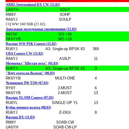
ARRL International DX CW (21.02)
UA6YH
SOLP
RM6Y
SOHP
RA6YJ
SOULP
CQ WW 160 SSB (21.02)
Зональные молодежные соревнования (21.02)
R6YAF
SO <19
RK6YYB
MO <19
Russian WW PSK Contest (21.02)
RU6YJ
A3. Single-op BPSK 63
369
UBA Contest CW (21.02)
RA6YJ
A10LP
11
Мемориал "Шестая рота" (01.03)
RU6YJ
A3. Single-op BPSK 63
3
"Идёт охота на Волков" (06.03)
RK6YYB
MULTI-ONE
4
Чемпионат РФ ТЛФ (07.03)
RY6Y
2-MOST
6
RK6YYB
2-MOST
13
Russian YL/OM Contest (07.03)
RU6YL
SINGLE-OP YL
13
Кубок первого полета (08.03)
RU6YJ
E-DIGI
8
Russian DX (21.03)
RM6Y
SOAB-CW
UA6YH
SOAB-CW-LP