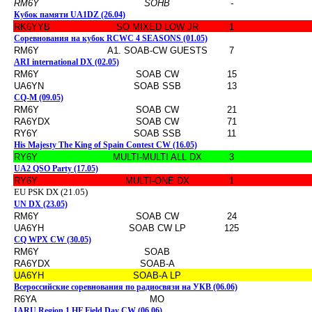
RM6Y
SOHB
-
Кубок памяти UA1DZ (26.04)
RK6YYB
SO MIXED LOW JR
1
Соревнования на кубок RCWC 4 SEASONS (01.05)
RM6Y
A1. SOAB-CW GUESTS
7
ARI international DX (02.05)
RM6Y
SOAB CW
15
UA6YN
SOAB SSB
13
CQ-M (09.05)
RM6Y
SOAB CW
21
RA6YDX
SOAB CW
71
RY6Y
SOAB SSB
11
His Majesty The King of Spain Contest CW (16.05)
RY6Y
MULTI-MULTI ALL DX
3
UA2 QSO Party (17.05)
RY6Y
MULTI-ONE DX
1
EU PSK DX (21.05)
UN DX (23.05)
RM6Y
SOAB CW
24
UA6YH
SOAB CW LP
125
CQ WPX CW (30.05)
RM6Y
SOAB
RA6YDX
SOAB-A
UA6YH
SOAB-A LP
Всероссийские соревнования по радиосвязи на УКВ (06.06)
R6YA
MO
IARU Region 1 HF Field Day CW (06.06)