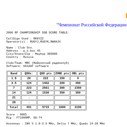
"Чемпионат Российской Федерации 
2006 RF CHAMPIONSHIP SSB SCORE TABLE:
CallSign Used : RK6YZZ
Operator(s) : RU6YJ,RU6YK,RW6HJV
Name : Club Stn.
Address : p.o.box 45
City/State/Zip : Maykop 385000
Country : Russia
Club/Team: MRC (Майкопский радиоклуб)
Software: UA1AAF software
Band
QSOs:
QSO pts
ZONE pts
OBL pts
1.8
20
222
150
0
3.5
124
1402
200
450
7
223
2561
300
2350
14
124
1530
350
350
21
-
28
-
Total
491
5715
1000
3150
Score : 9865
Rig : FT1000MP, GU-74
Antennas : INV V 1.8-3.5 MHz; Delta 7 MHz; Quads 14-28 MHz