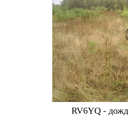
RV6YQ - дождь