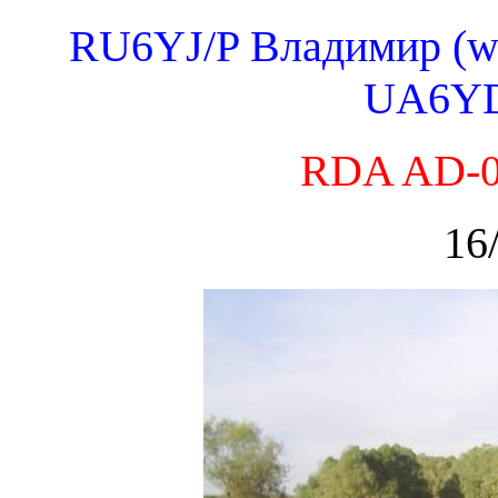
RU6YJ/P Владимир (wr
UA6YD
RDA AD-0
16