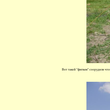
Вот такой "фигвам" соорудили чт