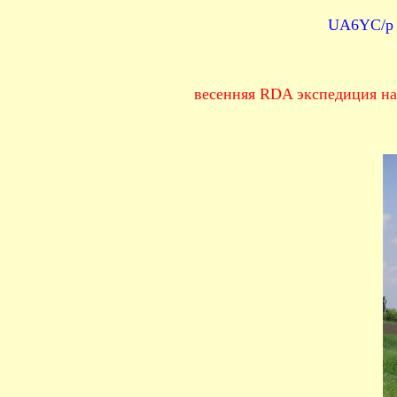
UA6YC/p 
весенняя RDA экспедиция на