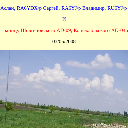
Аслан, RA6YDX/p Сергей, RA6YJ/p Владимир, RU6YJ/p
И
 границу Шовгеновского AD-09, Кошехабльского AD-04 
03/05/2008