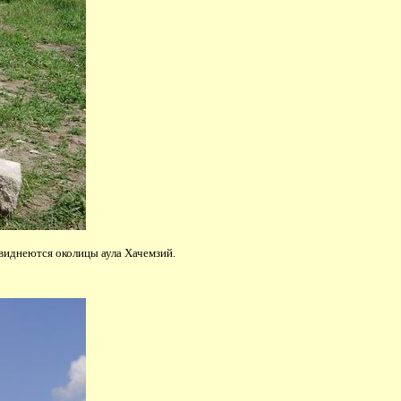
виднеются околицы аула Хачемзий.