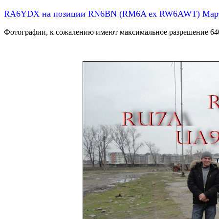
RA6YDX на позиции RN6BN (RM6A ex RW6AWT) Март
Фотографии, к сожалению имеют максимальное разрешение 640 