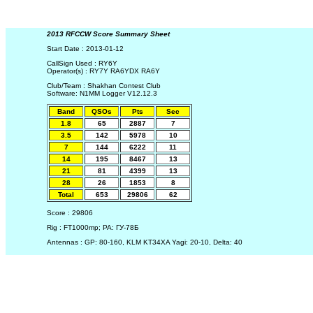
2013 RFCCW Score Summary Sheet
Start Date : 2013-01-12
CallSign Used : RY6Y
Operator(s) : RY7Y RA6YDX RA6Y
Club/Team : Shakhan Contest Club
Software: N1MM Logger V12.12.3
Band
QSOs
Pts
Sec
1.8
65
2887
7
3.5
142
5978
10
7
144
6222
11
14
195
8467
13
21
81
4399
13
28
26
1853
8
Total
653
29806
62
Score : 29806
Rig : FT1000mp; PA: ГУ-78Б
Antennas :
GP: 80-160, KLM KT34XA Yagi: 20-10, Delta: 40