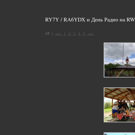
RY7Y / RA6YDX и День Радио на RW4
1/5 |
<<<
1
2
3
4
5
>>>